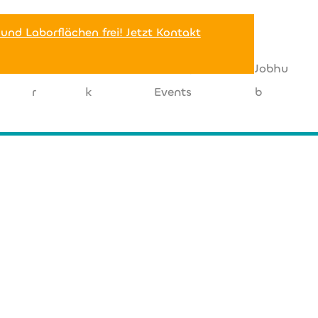
 und Laborflächen frei! Jetzt Kontakt
Miete
Netzwer
News |
Jobhu
r
k
Events
b