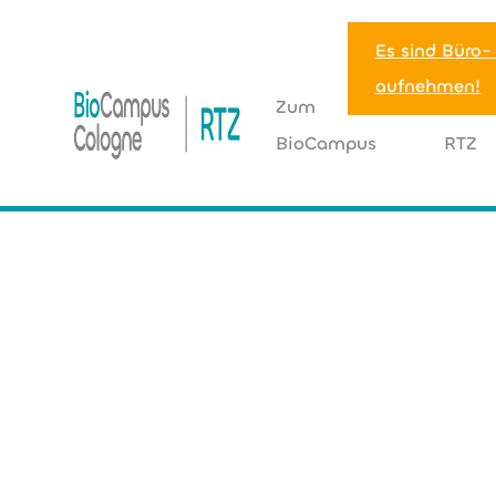
Es sind Büro-
aufnehmen!
Zum
Zum
BioCampus
RTZ
HOME
>
NEUBAUTEN